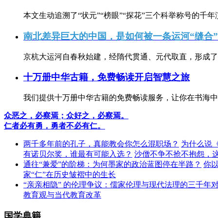
本文生动追溯了“状元”“榜眼”“探花”三个科举称号的千年
南北差异巨大的中国，是如何被一条运河“缝合
京杭大运河自春秋始建，经隋代贯通、元代取直，形成了连
十万册中华古籍，免费畅读开启智慧之旅
我们提供十万册中华古籍的免费畅读服务，让你在书海中
众恶之，必察焉；众好之，必察焉。
仁者必有勇，勇者不必有仁。
两千多年前的孔子，真能教会你怎么混职场？
为什么说
有诺贝尔奖，谁最有可能入选？
沙僧不争不抢不抱怨，
通往“兼爱”的阶梯：为何墨家的政治蓝图停在半路？
你
家“仁”在历史皱褶中的生长
“亲亲相隐” 的伦理争议：儒家伦理与现代法理的三千年
教育观与当代教育改革
国学典籍