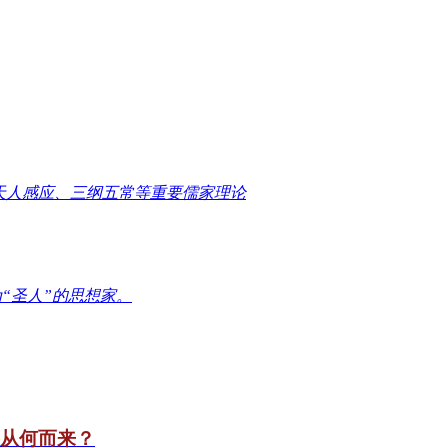
天人感应、三纲五常等重要儒家理论
“圣人”的思想家。
竟从何而来？