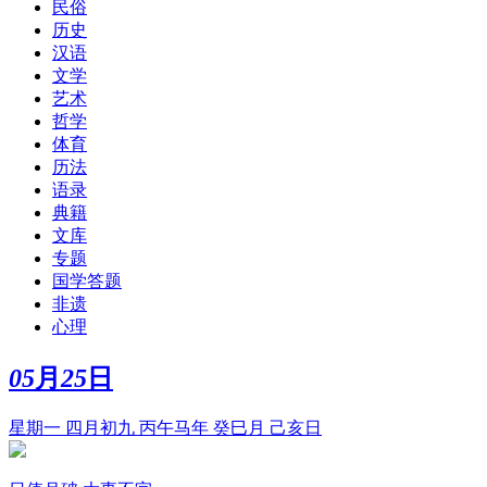
民俗
历史
汉语
文学
艺术
哲学
体育
历法
语录
典籍
文库
专题
国学答题
非遗
心理
05
月
25
日
星期一 四月初九 丙午马年 癸巳月 己亥日