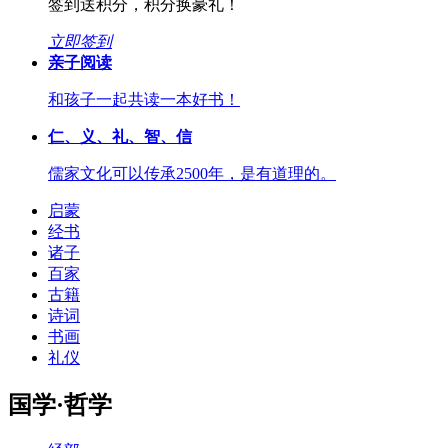
签到送积分，积分换豪礼！
立即签到
亲子阅读
和孩子一起共读一本好书！
仁、义、礼、智、信
儒家文化可以传承2500年，是有道理的。
启蒙
经书
诸子
百家
古籍
诗词
书画
礼仪
国学·哲学