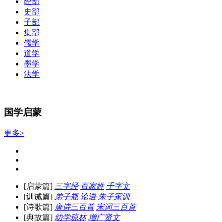
经部
史部
子部
集部
儒学
道学
墨学
法学
国学启蒙
更多>
[启蒙篇]
三字经
百家姓
千字文
[训诫篇]
弟子规
论语
朱子家训
[诗歌篇]
唐诗三百首
宋词三百首
[典故篇]
幼学琼林
增广贤文