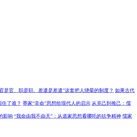
“官是官、职是职、差遣是差遣”这套把人绕晕的制度？
如果古代
困住了谁？
墨家“非命”思想给现代人的启示
从克己到推己：儒
的影响
“我命由我不由天”：从道家思想看哪吒的抗争精神
儒家