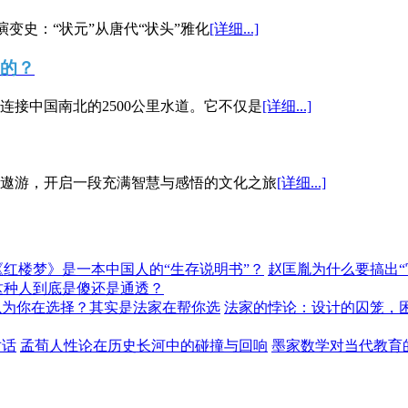
演变史：“状元”从唐代“状头”雅化
[详细...]
”的？
接中国南北的2500公里水道。它不仅是
[详细...]
遨游，开启一段充满智慧与感悟的文化之旅
[详细...]
《红楼梦》是一本中国人的“生存说明书”？
赵匡胤为什么要搞出
这种人到底是傻还是通透？
以为你在选择？其实是法家在帮你选
法家的悖论：设计的囚笼，
对话
孟荀人性论在历史长河中的碰撞与回响
墨家数学对当代教育