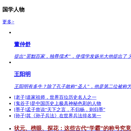
国学人物
更多>
董仲舒
提出“罢黜百家，独尊儒术”，使儒学发扬光大他提出了 
王阳明
王阳明有多牛？除了孔子敢称“圣人”，他是第二位被称为
[老子]道家祖师，世界百位历史名人之一
[鬼谷子]是中国历史上极具神秘色彩的人物
[墨子]孟子曾说“天下之言，不归杨，则归墨”
[孙子]其《孙子兵法》在世界兵法排名第一
状元、榜眼、探花：这些古代“学霸”的称号究